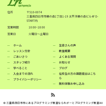
住所
〒510-0074
三重県四日市市鵜の森1丁目1-19 太平洋鵜の森ビル4F D-
START内
営業時間
10:00~18:00
営業日
火曜日～土曜日
ホーム
生徒さんの声
レッスン方針
教室概要
ごあいさつ
よくある質問
スタッフ紹介
お知らせ
学べること
ブログ
入会までの流れ
在校生の方の課題提出はこち
ら
プライバシーポリシー
無料体験お申し込み
© 三重県四日市市にあるプログラミング教室なられがーとプログラミング教室All