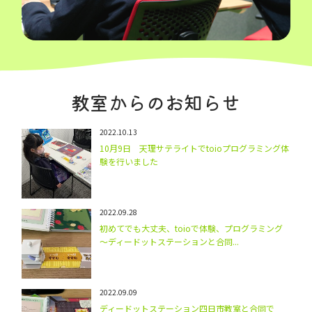
教室からのお知らせ
2022.10.13
10月9日 天理サテライトでtoioプログラミング体
験を行いました
2022.09.28
初めてでも大丈夫、toioで体験、プログラミング
～ディードットステーションと合同...
2022.09.09
ディードットステーション四日市教室と合同で